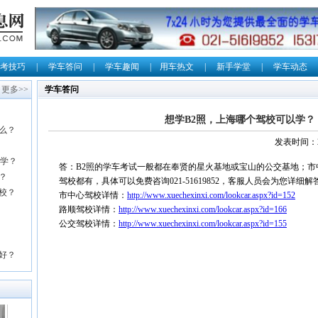
考技巧
|
学车答问
|
学车趣闻
|
用车热文
|
新手学堂
|
学车动态
更多>>
学车答问
想学B2照，上海哪个驾校可以学？
么？
发表时间：20
以学？
答：B2照的学车考试一般都在奉贤的星火基地或宝山的公交基地；市
？
驾校都有，具体可以免费咨询021-51619852，客服人员会为您详细
校？
市中心驾校详情：
http://www.xuechexinxi.com/lookcar.aspx?id=152
路顺驾校详情：
http://www.xuechexinxi.com/lookcar.aspx?id=166
公交驾校详情：
http://www.xuechexinxi.com/lookcar.aspx?id=155
好？