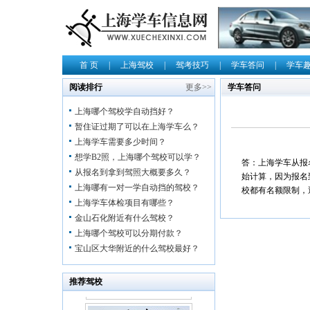
首 页
|
上海驾校
|
驾考技巧
|
学车答问
|
学车
阅读排行
更多>>
学车答问
上海哪个驾校学自动挡好？
暂住证过期了可以在上海学车么？
上海学车需要多少时间？
想学B2照，上海哪个驾校可以学？
答：上海学车从报
从报名到拿到驾照大概要多久？
始计算，因为报名
上海哪有一对一学自动挡的驾校？
校都有名额限制，
上海学车体检项目有哪些？
金山石化附近有什么驾校？
上海哪个驾校可以分期付款？
宝山区大华附近的什么驾校最好？
推荐驾校