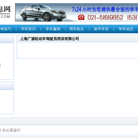
考技巧
|
学车答问
|
学车趣闻
|
用车热文
|
新手学堂
|
学车动态
上海广源机动车驾驶员培训有限公司
线
班
办公室设计