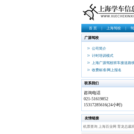
首 页
|
上海驾校
|
驾
广源驾校
公司简介
计时培训模式
上海广源驾校班车接送路
收费标准/网上报名
联系我们
咨询电话
021-51619852
15317285616(24小时)
友情链接
机票查询
上海百业网
育龙总裁