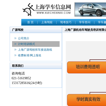
首 页
|
上海驾校
|
驾考技巧
|
学车答问
|
学车
广源驾校
上海广源机动车驾驶员培训有限
公司简介
计时培训模式
上海广源驾校班车接送路线
收费标准/网上报名
联系我们
咨询电话
021-51619852
15317285616(24小时)