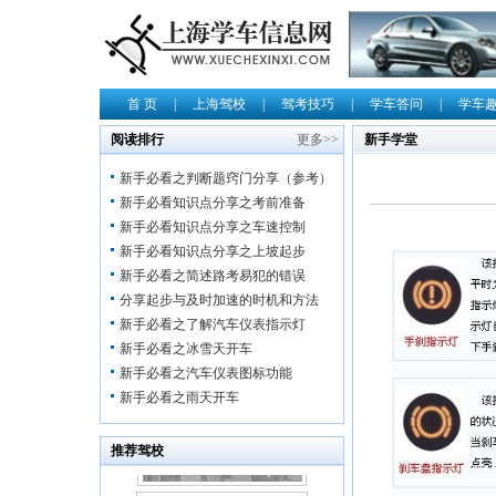
首 页
|
上海驾校
|
驾考技巧
|
学车答问
|
学车
阅读排行
更多>>
新手学堂
新手必看之判断题窍门分享（参考）
新手必看知识点分享之考前准备
新手必看知识点分享之车速控制
新手必看知识点分享之上坡起步
新手必看之简述路考易犯的错误
分享起步与及时加速的时机和方法
新手必看之了解汽车仪表指示灯
新手必看之冰雪天开车
新手必看之汽车仪表图标功能
新手必看之雨天开车
推荐驾校