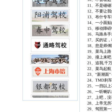
11、不是碰
12、不要让
13、布什专车
14、一小面
15、移动障
16、马路杀
17、买的证
18、您是师
19、菜鸟上
20、撞上来
21、追我,千
22、菜鸟起航
23、“新潮
24、TMD
25、一挡以
26、一听喇
27、上吧，没
28、上帝无
29、驾照第