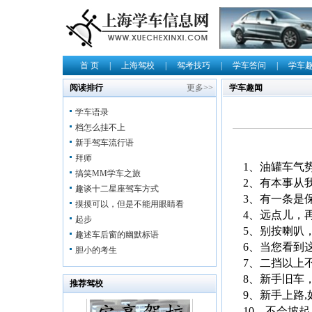
首 页
|
上海驾校
|
驾考技巧
|
学车答问
|
学车
阅读排行
更多>>
学车趣闻
学车语录
档怎么挂不上
新手驾车流行语
拜师
1、油罐车气
搞笑MM学车之旅
2、有本事从
趣谈十二星座驾车方式
3、有一条是
摸摸可以，但是不能用眼睛看
4、远点儿，
起步
5、别按喇叭
趣述车后窗的幽默标语
6、当您看到
胆小的考生
7、二挡以上
8、新手旧车
推荐驾校
9、新手上路,
10、不会坡