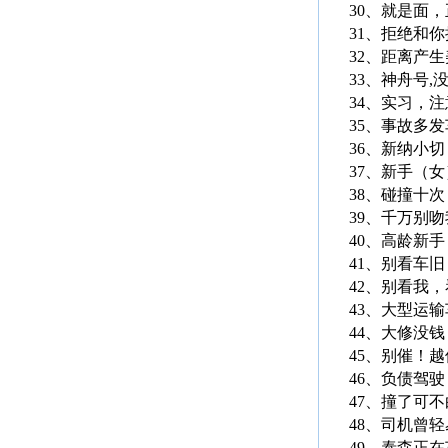
30、就是面
31、拒绝和
32、距离产
33、神舟号,
34、实习，
35、事故多
36、新纳小
37、新手（
38、碰撞十
39、千万别
40、高龄新
41、别看车
42、别看我
43、大型运
44、大修没
45、别催！
46、负债驾
47、撞了可
48、司机曾
49、泰森正