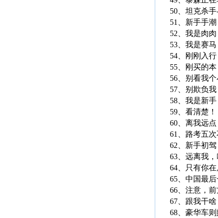
50、坦克杀手
51、新手手
52、我是肉
53、我是赛
54、刚刚入
55、刚买的
56、别看我
57、别欺负
58、我是新
59、看清楚
60、离我远
61、路考五
62、新手初
63、远离我
64、只有你
65、中国最
66、注意，
67、跟我干
68、豪华车