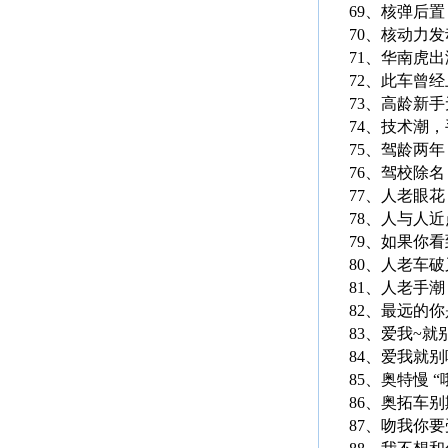
69、核弹后
70、核动力
71、华南虎出
72、此车曾
73、高龄新
74、技术潮
75、驾龄两
76、驾校除
77、人老眼
78、人与人
79、如果你
80、人老车
81、人老手
82、最远的
83、爱我~就
84、爱我就
85、奥特慢 
86、奥拓车
87、吻我你