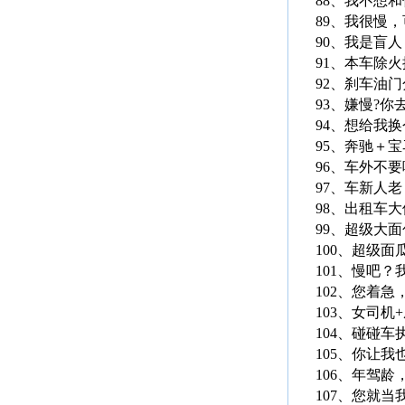
88、我不想
89、我很慢
90、我是盲
91、本车除
92、刹车油
93、嫌慢?你
94、想给我
95、奔驰＋宝
96、车外不
97、车新人
98、出租车
99、超级大
100、超级
101、慢吧？
102、您着
103、女司
104、碰碰车
105、你让
106、年驾
107、您就