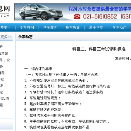
考技巧
|
学车答问
|
学车趣闻
|
用车热文
|
新手学堂
|
学车动态
更多>>
学车动态
片
科目二、科目三考试评判标准
2道题
发表时间：2
路，全
务
一、综合评判标准
断题
（一）考试时出现下列情形之一的，考试不合格
课程
1、不按规定使用安全带或者戴安全头盔；
证
2、不按交通信号灯、标志、标线或者民警指挥信号行驶；
规定
3、车辆行驶中骑轧车道中心实线或者车道边缘实线；
4、车速超过限速规定；
需2周
5、起步时车辆后溜距离大于30厘米；
题
6、车辆行驶方向控制差；
7、驾驶汽车双手同时离开转向盘；
8、单手控制转向盘时，不能有效、平稳控制行驶方向；
9、换挡时低头看挡或者连续两次换挡不进；