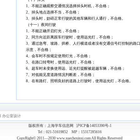
1、不能正确观察交通情况选择掉头时机，不合格；
2、掉头地点选择不当，不合格；
3、掉头时，妨碍正常行驶的其他车辆和行人通行，不合格。
（十一）夜间行驶
1、不能正确开启灯光，不合格；
2、同方向近距离跟车行驶时，使用远光灯，不合格；
3、通过急弯、坡路、拱桥、人行横道或者没有交通信号灯控制的路
示意，不合格；
4、会车时不按规定使用灯光，不合格；
5、在路口转弯时，使用远光灯，不合格；
6、超车时未变换使用远、近光灯提醒被超越车辆，不合格；
7、对低能见度道路情况判断差，不合格；
8、在有路灯、照明良好的道路上行驶时，使用远光灯，不合格。
班
办公室设计
版权所有：上海学车信息网
沪ICP备14053390号-1
Tel：021-51619852 MP：15317285616
CopyRight© 2011—2030 www.xuechexinxi.com All Rights Reserverd