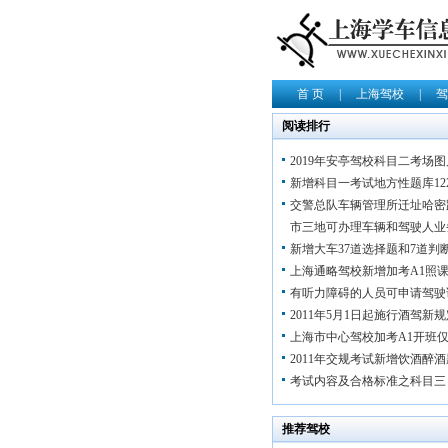
首 页
|
上海驾校
|
驾
阅读排行
2019年安亭驾校科目二考场图
新增科目一考试地方性题库12
交警总队车辆管理所迁址哈密
市三地可办理车辆和驾驶人业
新增大车37道选择题和7道判
上海通略驾校新增加考A1照
有听力障碍的人员可申请驾驶
2011年5月1日起施行酒驾新
上海市中心驾校加考A1开班仅
2011年交规考试新增饮酒醉酒
考试内容及合格标准之科目三
推荐驾校