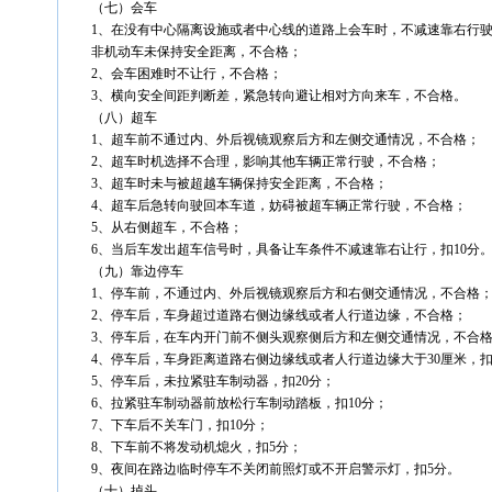
（七）会车
1、在没有中心隔离设施或者中心线的道路上会车时，不减速靠右行
非机动车未保持安全距离，不合格；
2、会车困难时不让行，不合格；
3、横向安全间距判断差，紧急转向避让相对方向来车，不合格。
（八）超车
1、超车前不通过内、外后视镜观察后方和左侧交通情况，不合格；
2、超车时机选择不合理，影响其他车辆正常行驶，不合格；
3、超车时未与被超越车辆保持安全距离，不合格；
4、超车后急转向驶回本车道，妨碍被超车辆正常行驶，不合格；
5、从右侧超车，不合格；
6、当后车发出超车信号时，具备让车条件不减速靠右让行，扣10分
（九）靠边停车
1、停车前，不通过内、外后视镜观察后方和右侧交通情况，不合格
2、停车后，车身超过道路右侧边缘线或者人行道边缘，不合格；
3、停车后，在车内开门前不侧头观察侧后方和左侧交通情况，不合
4、停车后，车身距离道路右侧边缘线或者人行道边缘大于30厘米，扣
5、停车后，未拉紧驻车制动器，扣20分；
6、拉紧驻车制动器前放松行车制动踏板，扣10分；
7、下车后不关车门，扣10分；
8、下车前不将发动机熄火，扣5分；
9、夜间在路边临时停车不关闭前照灯或不开启警示灯，扣5分。
（十）掉头