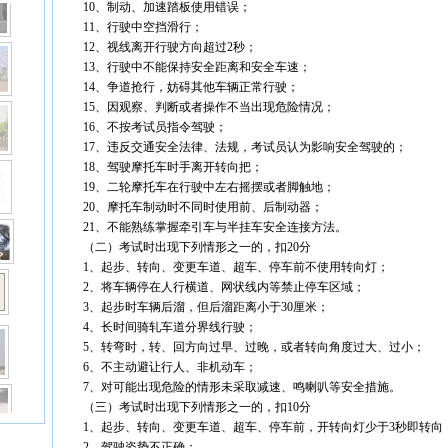
10、制动、加速踏板使用错误；
11、行驶中空挡滑行；
12、视线离开行驶方向超过2秒；
13、行驶中不能保持安全距离和安全车速；
14、争道抢行，妨碍其他车辆正常行驶；
15、因观察、判断或者操作不当出现危险情况；
16、不按考试员指令驾驶；
17、违反交通安全法律、法规，考试员认为影响安全驾驶的；
18、驾驶摩托车时手离开转向把；
19、二轮摩托车在行驶中左右摇摆或者脚触地；
20、摩托车制动时不同时使用前、后制动器；
21、不能熟练掌握牵引车与半挂车安全连接方法。
（二）考试时出现下列情形之一的，扣20分
1、起步、转向、变更车道、超车、停车前不使用转向灯；
2、将车辆停在人行横道、网状线内等禁止停车区域；
3、起步时车辆后溜，但后溜距离小于30厘米；
4、长时间骑轧车道分界线行驶；
5、转弯时，转、回方向过早、过晚，或者转向角度过大、过小；
6、不主动避让行人、非机动车；
7、对可能出现危险的情形未采取减速、鸣喇叭等安全措施。
（三）考试时出现下列情形之一的，扣10分
1、起步、转向、变更车道、超车、停车前，开转向灯少于3秒即转向
2、驾驶姿势不正确；