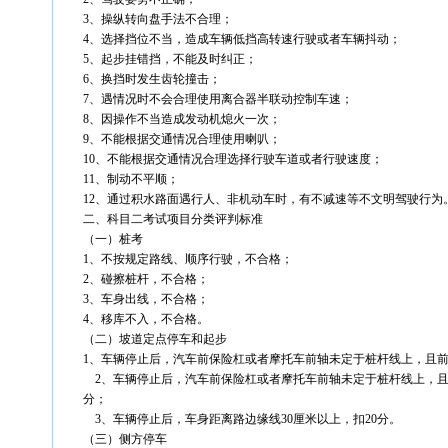
3、操纵转向盘手法不合理；
4、选择挡位不当，造成车辆低挡高转速行驶或者车辆抖动；
5、起步挂错挡，不能及时纠正；
6、换挡时发生齿轮撞击；
7、遇情况时不会合理使用离合器半联动控制车速；
8、因操作不当造成发动机熄火一次；
9、不能根据交通情况合理使用喇叭；
10、不能根据交通情况合理选择行驶车道或者行驶速度；
11、制动不平顺；
12、通过积水路面遇行人、非机动车时，有不减速等不文明驾驶行为
二、科目二考试项目分类评判标准
（一）桩考
1、不按规定路线、顺序行驶，不合格；
2、碰擦桩杆，不合格；
3、车身出线，不合格；
4、移库不入，不合格。
（二）坡道定点停车和起步
1、车辆停止后，汽车前保险杠或者摩托车前轴未定于桩杆线上，且前
2、车辆停止后，汽车前保险杠或者摩托车前轴未定于桩杆线上，且前
分；
3、车辆停止后，车身距离路边缘线30厘米以上，扣20分。
（三）侧方停车