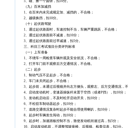
5、碰、擦一个圆饼，扣10分。
（九）百米加减挡
1、在百米内未完成规定加、减挡的，不合格；
2、越级换挡，扣10分。
（十）起伏路驾驶
1、通过起伏路面时，车速控制不当，车辆严重跳跃，不合格；
2、通过起伏路面前不减速，扣10分；
3、通过起伏路面前过早减速，扣5分。
三、科目三考试项目分类评判标准
（一）上车准备
1、不绕车一周检查车辆外观及安全状况，不合格；
2、打开车门前不观察后方交通情况，不合格。
（二）起步
1、制动气压不足起步，不合格；
2、车门未关闭起步，不合格；
3、起步前，未通过后视镜并向左方侧头，观察左、后方交通情况，
4、启动发动机时，变速器操纵杆未置于空挡（或者P挡），扣10分；
5、发动机启动后，不及时松开启动开关，扣10分；
6、不松驻车制动器起步，扣10分；
7、道路交通情况复杂时起步不能合理使用喇叭，扣10分；
8、起步时车辆发生闯动，扣10分；
9、起步时，加速踏板控制不当，致使发动机转速过高，扣5分；
10、启动发动机前，不调整驾驶座椅、后视镜、检查仪表，扣5分。