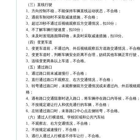
（三）直线行驶
1、方向控制不稳，不能保持车辆直线运动状态，不合格；
2、遇前车制动时不采取减速措施，不合格；
3、超过20秒不通过后视镜观察后方交通情况，扣10分；
4、不了解车辆行驶速度，扣10分；
5、未及时发现路面障碍物，未及时采取减速措施，扣10分。
（四）变更车道
1、变更车道前，不通过内、外后视镜观察后方道路交通情况，不合
2、变更车道时，判断车辆安全距离不合理，妨碍其他车辆正常行驶
3、连续变更两条以上车道，不合格。
（五）通过路口
1、通过路口前未减速慢行，不合格；
2、直行通过路口不观察左、右方交通情况，不合格；
3、转弯通过路口时，未观察侧前方交通情况或未通过内、外后视镜
格；
4、遇有路口交通阻塞时进入路口，将车辆停在路口内等候，不合格
5、不按规定避让行人和优先通行的车辆，不合格；
6、左转通过路口时，未靠路口中心点左侧转弯，不合格。
（六）通过人行横道线、学校区域和公共汽车站
1、不观察左、右方交通情况，不合格；
2、不按规定减速慢行，不合格；
3、遇行人通过人行横道不停车让行，不合格。