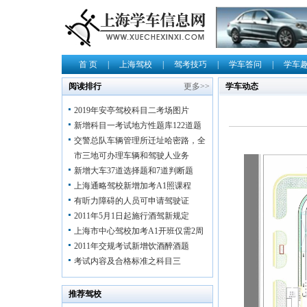
首 页
|
上海驾校
|
驾考技巧
|
学车答问
|
学车
阅读排行
更多>>
学车动态
2019年安亭驾校科目二考场图片
新增科目一考试地方性题库122道题
交警总队车辆管理所迁址哈密路，全
市三地可办理车辆和驾驶人业务
新增大车37道选择题和7道判断题
上海通略驾校新增加考A1照课程
有听力障碍的人员可申请驾驶证
2011年5月1日起施行酒驾新规定
上海市中心驾校加考A1开班仅需2周
2011年交规考试新增饮酒醉酒题
考试内容及合格标准之科目三
推荐驾校