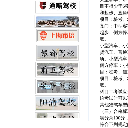
目不得少于6
和起步、直角
项目：桩考、
宽门；中型客
起步、侧方停
取。
小型汽车、小
货汽车、普通
项。小型汽车
侧方停车；小
目：桩考、侧
项目：桩考、
取。
科目二考试应
约考试时可以
其他准驾车型
（三）合格标
满分为100
符合下列规定