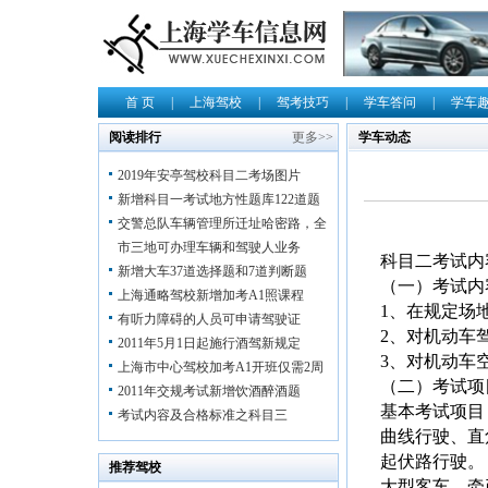
首 页
|
上海驾校
|
驾考技巧
|
学车答问
|
学车
阅读排行
更多>>
学车动态
2019年安亭驾校科目二考场图片
新增科目一考试地方性题库122道题
交警总队车辆管理所迁址哈密路，全
市三地可办理车辆和驾驶人业务
科目二考试内
新增大车37道选择题和7道判断题
（一）考试内
上海通略驾校新增加考A1照课程
1、在规定场
有听力障碍的人员可申请驾驶证
2、对机动车
2011年5月1日起施行酒驾新规定
3、对机动车
上海市中心驾校加考A1开班仅需2周
（二）考试项
2011年交规考试新增饮酒醉酒题
基本考试项目
考试内容及合格标准之科目三
曲线行驶、直
起伏路行驶。
推荐驾校
大型客车、牵