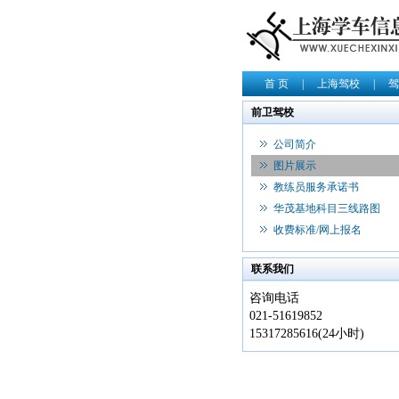
首 页
|
上海驾校
|
驾
前卫驾校
公司简介
图片展示
教练员服务承诺书
华茂基地科目三线路图
收费标准/网上报名
联系我们
咨询电话
021-51619852
15317285616(24小时)