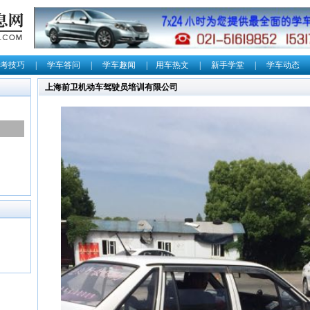
考技巧
|
学车答问
|
学车趣闻
|
用车热文
|
新手学堂
|
学车动态
上海前卫机动车驾驶员培训有限公司