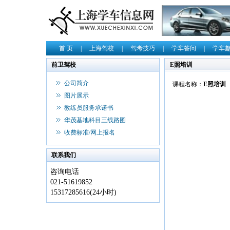
首 页
|
上海驾校
|
驾考技巧
|
学车答问
|
学车
前卫驾校
E照培训
公司简介
课程名称：
E照培训
图片展示
教练员服务承诺书
华茂基地科目三线路图
收费标准/网上报名
联系我们
咨询电话
021-51619852
15317285616(24小时)