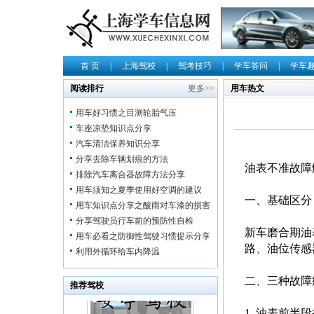
首 页
|
上海驾校
|
驾考技巧
|
学车答问
|
学车
阅读排行
更多>>
用车热文
用车好习惯之目测轮胎气压
车座凉垫知识点分享
汽车清洁保养知识分享
分享去除车辆划痕的方法
油表不准故障
排除汽车离合器故障方法分享
用车须知之夏季使用好空调的建议
一、基础区分
用车知识点分享之酸雨对车漆的损害
分享驾驶员行车前的预防性自检
新车磨合期油
用车必看之防御性驾驶习惯提示分享
路、油位传感
利用外循环给车内降温
二、三种故障
推荐驾校
1. 油表前