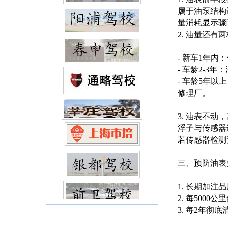
属于油泵结构
量消耗显示骤
2. 油量还有
- 新车1年内
- 车龄2-3
- 车龄5年
修理厂。
3. 油表不
浮子与传感器
若传感器检测
三、预防油表
1. 长期加
2. 每500
3. 每2年